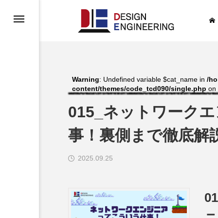
Warning
: Undefined variable $cat_name in
/ho
content/themes/code_tcd090/single.php
on 
015_ネットワーク
事！裏側まで徹底解
ンタビュー
2025.09.25
0
ル面談申込
ニ