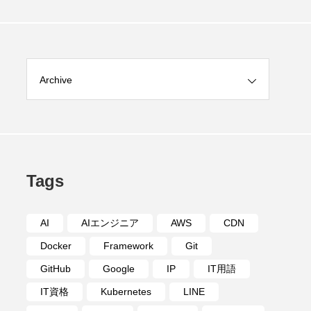
Archive
Tags
AI
AIエンジニア
AWS
CDN
Docker
Framework
Git
GitHub
Google
IP
IT用語
IT資格
Kubernetes
LINE