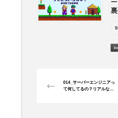
裏
5
E友だち限定】資料DLページ
Do
014_サーバーエンジニアっ
て何してるの？リアルな仕
事内容を大公開