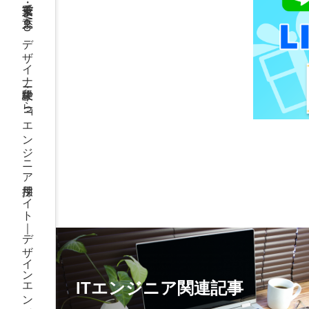
千葉・東京で文系・Webデザイナー・未経験からITエンジニア採用サイト｜デザインエンジニアリング
E友だち限定】資料DLページ
ITエンジニア関連記事